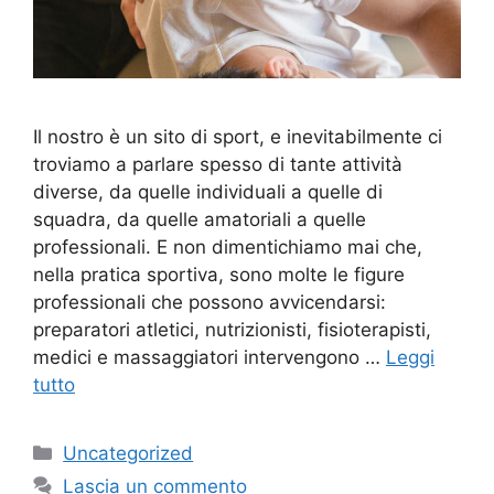
Il nostro è un sito di sport, e inevitabilmente ci
troviamo a parlare spesso di tante attività
diverse, da quelle individuali a quelle di
squadra, da quelle amatoriali a quelle
professionali. E non dimentichiamo mai che,
nella pratica sportiva, sono molte le figure
professionali che possono avvicendarsi:
preparatori atletici, nutrizionisti, fisioterapisti,
medici e massaggiatori intervengono …
Leggi
tutto
Uncategorized
Lascia un commento