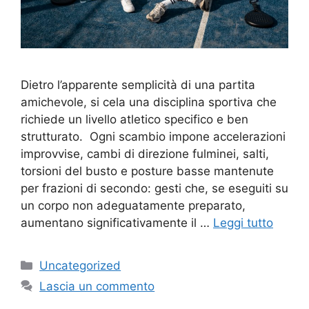
Dietro l’apparente semplicità di una partita
amichevole, si cela una disciplina sportiva che
richiede un livello atletico specifico e ben
strutturato. Ogni scambio impone accelerazioni
improvvise, cambi di direzione fulminei, salti,
torsioni del busto e posture basse mantenute
per frazioni di secondo: gesti che, se eseguiti su
un corpo non adeguatamente preparato,
aumentano significativamente il …
Leggi tutto
Uncategorized
Lascia un commento