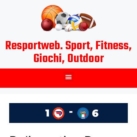
Resportweb. Sport, Fitness,
Giochi, Outdoor